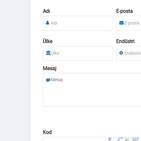
Adı
E-posta
Ülke
Endüstri
Mesaj
Kod