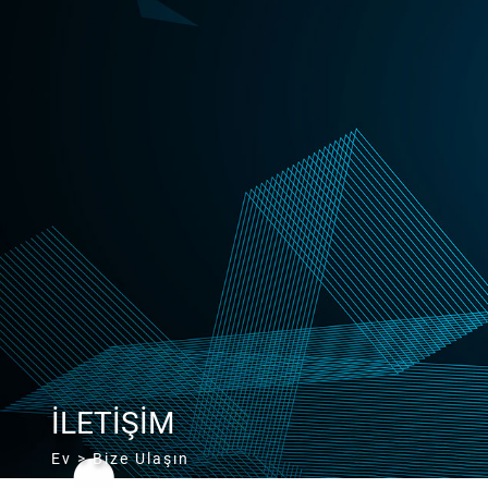
İLETİŞİM
Ev
> Bize Ulaşın