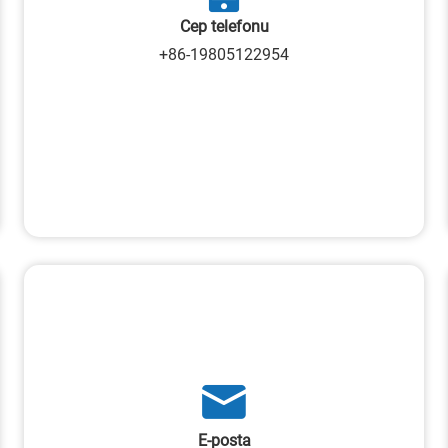
Cep telefonu
+86-19805122954
E-posta