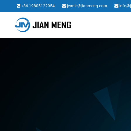
+86 19805122954
jeanie@jianmeng.com
info@