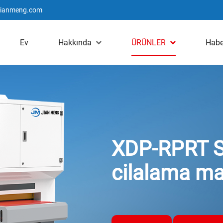
jianmeng.com
Ev
Hakkında
ÜRÜNLER
Habe
XDP-RPRT Se
cilalama ma