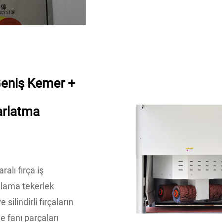
(Geniş Kemer +
arlatma
alı fırça iş
alama tekerlek
silindirli fırçaların
e fanı parçaları