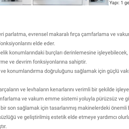
Yapı: 1 ge
parlatma, evrensel makaralı fırça çamfarlama ve vakum 
onksiyonlarını elde eder.
 delik konumlarındaki burçları derinlemesine işleyebilec
rme ve devrim fonksiyonlarına sahiptir.
rını ve konumlandırma doğruluğunu sağlamak için güçlü va
arın ve levhaların kenarlarını verimli bir şekilde işleyebi
çamfarlama ve vakum emme sistemi yoluyla pürüzsüz ve güv
bir son sağlamak için tasarlanmış makinelerdeki önemli bi
süzlüğü ve geliştirilmiş estetik elde etmeye yardımcı olurl
tır.