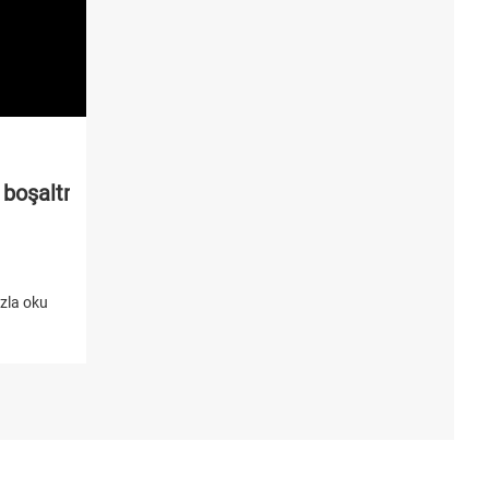
boşaltma makinesi
zla oku