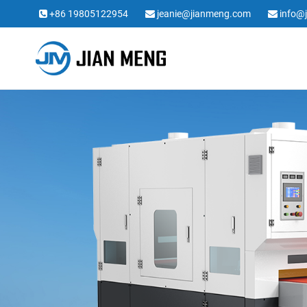
+86 19805122954
jeanie@jianmeng.com
info@