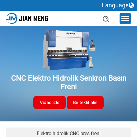
Language
CNC Elektro Hidrolik Senkron Basın
Freni
Video izle
Bir teklif alın
Elektro-hidrolik CNC pres freni