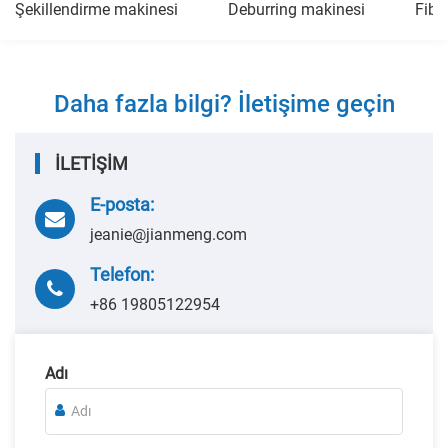
Şekillendirme makinesi
Deburring makinesi
Fibe
Daha fazla bilgi? İletişime geçin
İLETİŞİM
E-posta:
jeanie@jianmeng.com
Telefon:
+86 19805122954
Adı