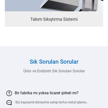
170t
1700
4000
3100
200
450
/
4000
Takım Sıkıştırma Sistemi
220t
2200
4000
3100
200
450
/
4000
250t
2500
4000
3100
250
450
/
4000
Sık Sorulan Sorular
250t
2500
6000
4800
250
450
/
Ürün ve Endüstri Sık Sorulan Sorular
6000
320 t
3200
4000
3100
250
500
/
4000
Bir fabrika mı yoksa ticaret şirketi mi?
320t
3200
6000
4800
250
500
Biz kapsamlı deneyime sahip levha metal işleme
/