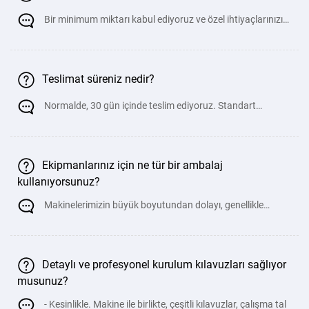
600t
6000
6000
4800
300
600
Bir minimum miktarı kabul ediyoruz ve özel ihtiyaçlarınızı
/
6000
karş
700t
7000
6000
4800
320
600
Teslimat süreniz nedir?
/
6000
Normalde, 30 gün içinde teslim ediyoruz. Standart
olmayan özelleştirilmiş
800t
8000
6000
4800
320
600
/
6000
Ekipmanlarınız için ne tür bir ambalaj
kullanıyorsunuz?
800t
8000
8000
6600
320
600
/
Makinelerimizin büyük boyutundan dolayı, genellikle
8000
doğrudan konteynerlere y&uum
Detaylı ve profesyonel kurulum kılavuzları sağlıyor
musunuz?
- Kesinlikle. Makine ile birlikte, çeşitli kılavuzlar, çalışma tal