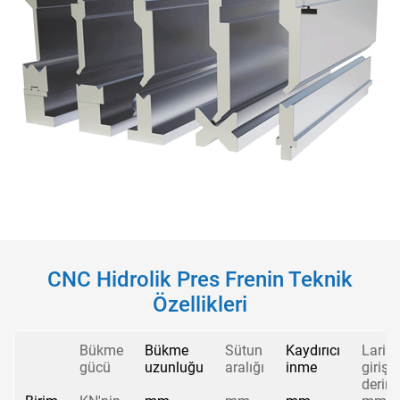
CNC Hidrolik Pres Frenin Teknik
Özellikleri
Bükme
Bükme
Sütun
Kaydırıcı
Larin
gücü
uzunluğu
aralığı
inme
giriş
derinl