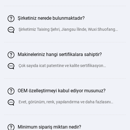
ekipmanlarında uzmanlaşmı
6000
400 t
4000
4000
3100
300
500
Şirketiniz nerede bulunmaktadır?
/
4000
Şirketimiz Taixing Şehri, Jiangsu İlinde, Wuxi Shuofang
Havaalanı ve Changzhou B
400 t
4000
6000
4800
300
500
/
6000
Makineleriniz hangi sertifikalara sahiptir?
500t
5000
4000
3100
300
500
Çok sayıda icat patentine ve kalite sertifikasyon
/
belgelerine sahibiz.
4000
500t
5000
6000
4800
300
500
OEM özelleştirmeyi kabul ediyor musunuz?
/
6000
Evet, görünüm, renk, yapılandırma ve daha fazlasını
özelle&#
600t
6000
4000
3100
320
600
/
4000
Minimum sipariş miktarı nedir?