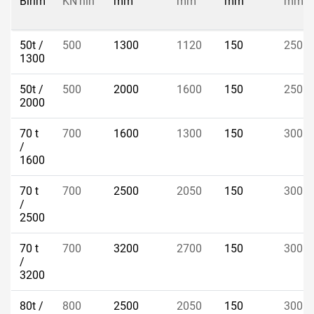
Birim
KN'nin
mm
mm
mm
mm
50t /
500
1300
1120
150
250
1300
50t /
500
2000
1600
150
250
2000
70 t
700
1600
1300
150
300
/
1600
70 t
700
2500
2050
150
300
/
2500
70 t
700
3200
2700
150
300
/
3200
80t /
800
2500
2050
150
300