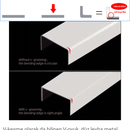
V-kesme olarak da bilinen V-oyuk, düz levha metal