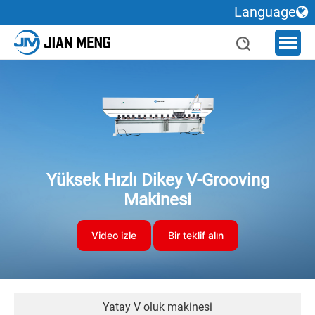
Language
Yüksek Hızlı Dikey V-Grooving
Makinesi
Video izle
Bir teklif alın
Yatay V oluk makinesi