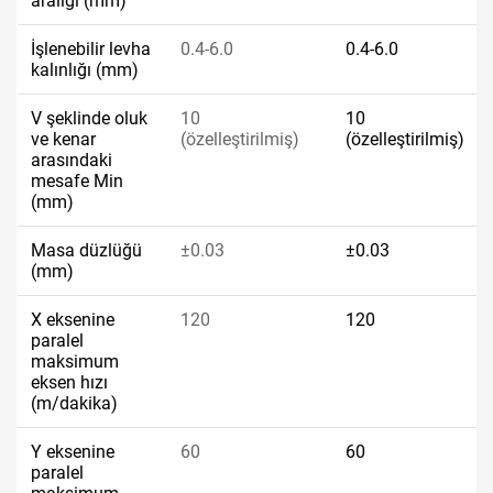
aralığı (mm)
İşlenebilir levha
0.4-6.0
0.4-6.0
kalınlığı (mm)
V şeklinde oluk
10
10
ve kenar
(özelleştirilmiş)
(özelleştirilmiş)
arasındaki
mesafe Min
(mm)
Masa düzlüğü
±0.03
±0.03
(mm)
X eksenine
120
120
paralel
maksimum
eksen hızı
(m/dakika)
Y eksenine
60
60
paralel