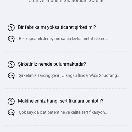
Ürün ve Endüstri Sık Sorulan Sorular
Bir fabrika mı yoksa ticaret şirketi mi?
Biz kapsamlı deneyime sahip levha metal işleme
ekipmanlarında uzmanlaşmı
Şirketiniz nerede bulunmaktadır?
Şirketimiz Taixing Şehri, Jiangsu İlinde, Wuxi Shuofang
Havaalanı ve Changzhou B
Makineleriniz hangi sertifikalara sahiptir?
Çok sayıda icat patentine ve kalite sertifikasyon
belgelerine sahibiz.