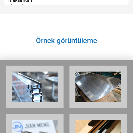
maksimum
eksen hızı
(m/dakika)
Ana servo
5.5
5.5
motor gücü
(kW)
Örnek görüntüleme
Tekrarlanan
0.015
0.015
konumlandırma
doğruluğu
(mm)
Boyutlar (mm)
4900×2350×2000
5700×2350×2000